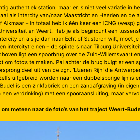
ig authentiek station, maar er is niet veel variatie in 
iaal als intercity van/naar Maastricht en Heerlen en de
Alkmaar – in totaal heb ik één keer een ICNG (wesp) g
 Universiteit en Weert. Heb je als beginpunt een tussens
ercity en als je dan naar Echt of Susteren wilt, moet 
intercitytreinen – de spinters naar Tilburg Universiteit
indhoven ligt een spoorbrug over de Zuid-Willemsvaart en
bt om foto’s te maken. Pal achter de brug buigt er een s
orsprong deel uit van de zgn. ‘IJzeren Rijn’ die Antwe
e zelfs uitgebreid worden naar een dubbelsporige lijn is e
n Budel is een zinkfabriek en een zandafgraving (in eig
een verdrinking) met een spooraansluiting, maar vervoe
R
om meteen naar de foto’s van het traject Weert-Bude