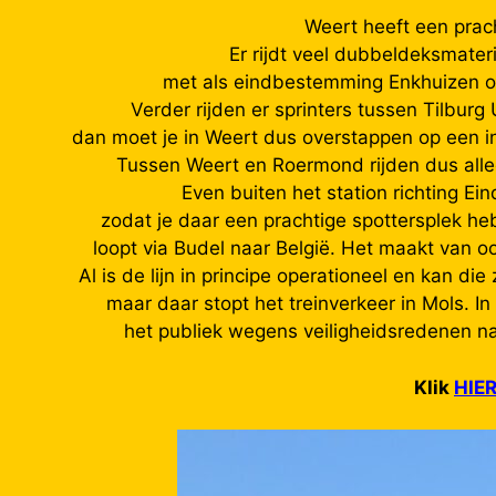
Weert heeft een pracht
Er rijdt veel dubbeldeksmater
met als eindbestemming Enkhuizen of 
Verder rijden er sprinters tussen Tilburg
dan moet je in Weert dus overstappen op een int
Tussen Weert en Roermond rijden dus alleen 
Even buiten het station richting E
zodat je daar een prachtige spottersplek he
loopt via Budel naar België. Het maakt van o
Al is de lijn in principe operationeel en kan di
maar daar stopt het treinverkeer in Mols. I
het publiek wegens veiligheidsredenen na 
Klik
HIE