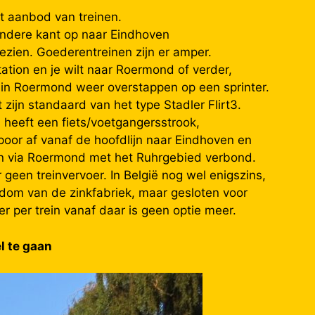
het aanbod van treinen.
 andere kant op naar Eindhoven
ezien. Goederentreinen zijn er amper.
tation en je wilt naar Roermond of verder,
je in Roermond weer overstappen op een sprinter.
 zijn standaard van het type Stadler Flirt3.
 heeft een fiets/voetgangersstrook,
poor af vanaf de hoofdlijn naar Eindhoven en
rpen via Roermond met het Ruhrgebied verbond.
r geen treinvervoer. In België nog wel enigszins,
endom van de zinkfabriek, maar gesloten voor
r per trein vanaf daar is geen optie meer.
l te gaan