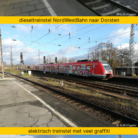
dieseltreinstel NordWestBahn naar Dorsten
elektrisch treinstel met veel graffiti