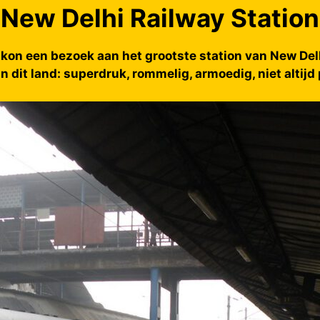
New Delhi Railway Station
 kon een bezoek aan het grootste station van New Delhi
an dit land: superdruk, rommelig, armoedig, niet altijd