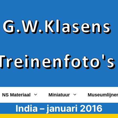
NS Materiaal
Miniatuur
Museumlijne
India – januari 2016