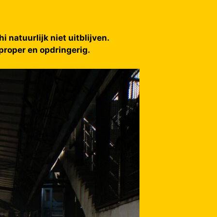
 natuurlijk niet uitblijven.
 proper en opdringerig.